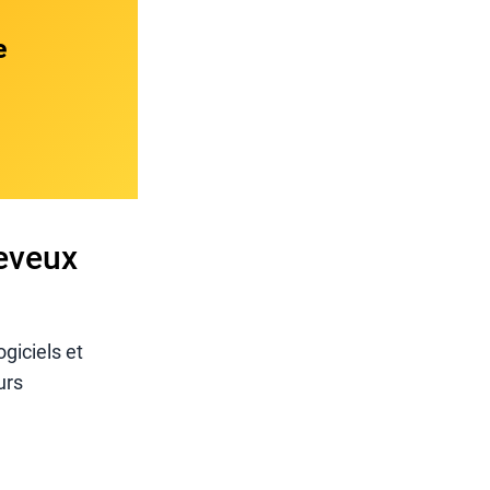
e
heveux
ogiciels et
urs