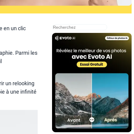
搜
e en un clic
索
aphie. Parmi les
l
rir un relooking
e à une infinité