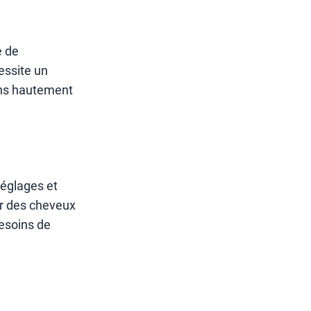
e de
essite un
ons hautement
réglages et
ur des cheveux
besoins de