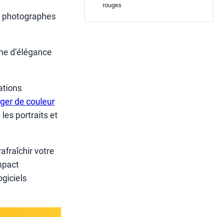
rouges
es photographes
che d’élégance
ations
ger de couleur
 les portraits et
fraîchir votre
impact
ogiciels