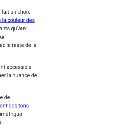
 fait un choix
 la couleur des
tants qu’aux
ur
 le reste de la
dant accessible
iner la nuance de
te de
ent des tons
rimétrique
o.