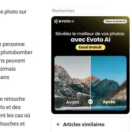
搜
e photo sur
索
ne personne
un photobomber
ons peuvent
sormais
sans
de retouche
to et des
nt les cas où
retouches et
Articles similaires