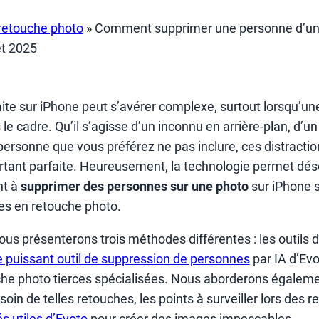
retouche photo
»
Comment supprimer une personne d’un
et 2025
aite sur iPhone peut s’avérer complexe, surtout lorsqu’u
le cadre. Qu’il s’agisse d’un inconnu en arrière-plan, d’
 personne que vous préférez ne pas inclure, ces distracti
rtant parfaite. Heureusement, la technologie permet dé
nt à
supprimer des personnes sur une photo
sur iPhone 
s en retouche photo.
ous présenterons trois méthodes différentes : les outils 
e puissant outil de suppression de personnes
par IA d’Evo
che photo tierces spécialisées. Nous aborderons égaleme
soin de telles retouches, les points à surveiller lors des 
és utiles d’Evoto
pour créer des images impeccables.