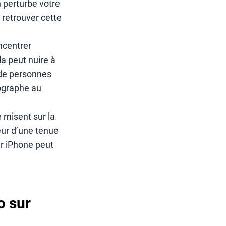
 perturbe votre
 retrouver cette
ncentrer
la peut nuire à
n de personnes
tographe au
 misent sur la
eur d’une tenue
r iPhone peut
o sur