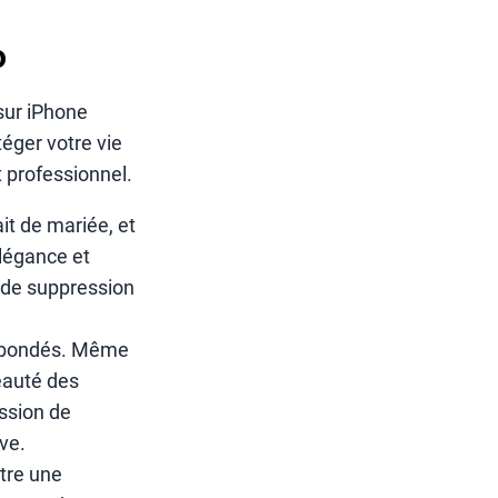
o
sur iPhone
téger votre vie
t professionnel.
it de mariée, et
élégance et
n de suppression
nt bondés. Même
eauté des
ssion de
ve.
tre une