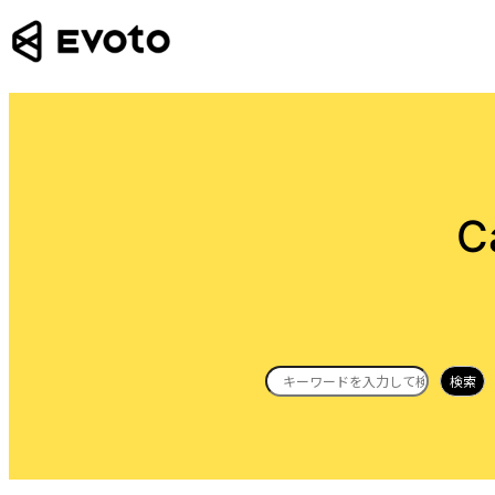
Skip
to
content
C
Search
検索