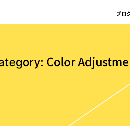
ブロ
Color Adjustme
ategory: