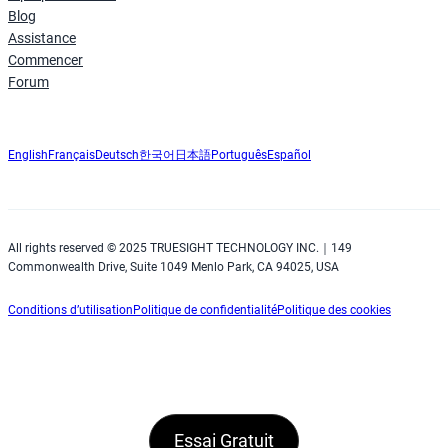
Blog
Assistance
Commencer
Forum
English
Français
Deutsch
한국어
日本語
Português
Español
All rights reserved © 2025 TRUESIGHT TECHNOLOGY INC.｜149
Commonwealth Drive, Suite 1049 Menlo Park, CA 94025, USA
Conditions d’utilisation
Politique de confidentialité
Politique des cookies
Essai Gratuit