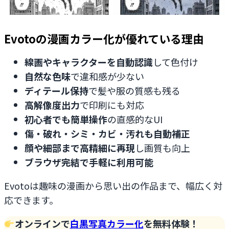
Evotoの漫画カラー化が優れている理由
線画やキャラクターを自動認識
して色付け
自然な色味
で違和感が少ない
ディテール保持
で髪や服の質感も残る
高解像度出力
で印刷にも対応
初心者でも簡単操作
の直感的なUI
傷・破れ・シミ・カビ・汚れも自動補正
顔や細部まで高精細に再現
し画質も向上
ブラウザ完結で手軽に利用可能
Evotoは趣味の漫画から思い出の作品まで、幅広く対
応できます。
オンラインで
白黒写真カラー化
を無料体験！