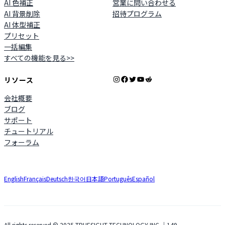
AI 色補正
営業に問い合わせる
AI 背景削除
招待プログラム
AI 体型補正
プリセット
一括編集
すべての機能を見る>>
Instagram
Facebook
X
YouTube
Reddit
リソース
会社概要
ブログ
サポート
チュートリアル
フォーラム
English
Français
Deutsch
한국어
日本語
Português
Español
All rights reserved © 2025 TRUESIGHT TECHNOLOGY INC.｜149