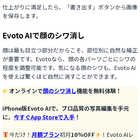
仕上がりに満足したら、「書き出す」ボタンから画像
を保存します。
Evoto AIで顔のシワ消し
顔は最も目立つ部分だからこそ、部位別に自然な補正
が重要です。Evotoなら、顔の各パーツごとにシワの
程度を調整可能です。気になる顔のシワも、Evoto AI
を使えば驚くほど自然に消すことができます。
オンラインで
顔のシワ消し
機能を無料体験！
iPhone版Evoto AIで、プロ品質の写真編集を
手元
に
。
今すぐApp Storeで入手
！
今だけ！
月額プラン
初月
10％OFF
！Evoto AIレ