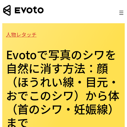
Skip
to
content
人物レタッチ
Evotoで写真のシワを
自然に消す方法：顔
（ほうれい線・目元・
おでこのシワ）から体
（首のシワ・妊娠線）
まで