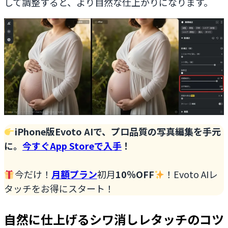
して調整すると、より自然な仕上がりになります。
iPhone版Evoto AIで、プロ品質の写真編集を
手元
に
。
今すぐApp Storeで入手
！
今だけ！
月額プラン
初月
10％OFF
！Evoto AIレ
タッチをお得にスタート！
自然に仕上げるシワ消しレタッチのコツ