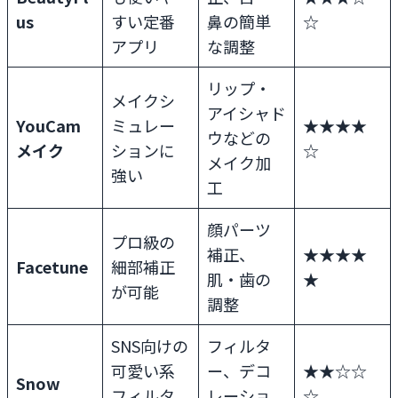
us
すい定番
鼻の簡単
☆
アプリ
な調整
リップ・
メイクシ
アイシャド
YouCam
ミュレー
★★★★
ウなどの
メイク
ションに
☆
メイク加
強い
工
顔パーツ
プロ級の
補正、
★★★★
Facetune
細部補正
肌・歯の
★
が可能
調整
SNS向けの
フィルタ
可愛い系
ー、デコ
★★☆☆
Snow
フィルタ
レーショ
☆