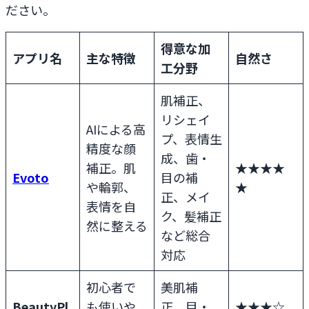
ださい。
得意な加
アプリ名
主な特徴
自然さ
工分野
肌補正、
リシェイ
AIによる高
プ、表情生
精度な顔
成、歯・
補正。肌
★★★★
Evoto
目の補
や輪郭、
★
正、メイ
表情を自
ク、髪補正
然に整える
など総合
対応
初心者で
美肌補
BeautyPl
も使いや
正、目・
★★★☆