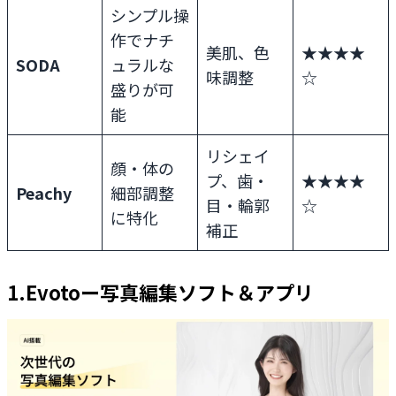
シンプル操
作でナチ
美肌、色
★★★★
SODA
ュラルな
味調整
☆
盛りが可
能
リシェイ
顔・体の
プ、歯・
★★★★
Peachy
細部調整
目・輪郭
☆
に特化
補正
1.Evotoー写真編集ソフト＆アプリ