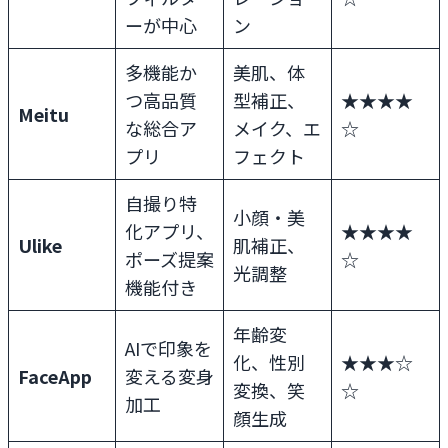
ーが中心
ン
多機能か
美肌、体
つ高品質
型補正、
★★★★
Meitu
な総合ア
メイク、エ
☆
プリ
フェクト
自撮り特
小顔・美
化アプリ、
★★★★
Ulike
肌補正、
ポーズ提案
☆
光調整
機能付き
年齢変
AIで印象を
化、性別
★★★☆
FaceApp
変える変身
変換、笑
☆
加工
顔生成