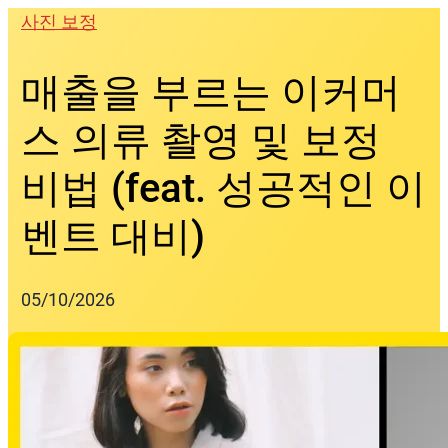
Skip
사진 보정
to
content
매출을 부르는 이커머
스 의류 촬영 및 보정
비법 (feat. 성공적인 이
벤트 대비)
05/10/2026