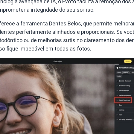
cnologia avançada de IA, o Evoto facilita a remoção dos
prometer a integridade do seu sorriso.
oferece a ferramenta Dentes Belos, que permite melhora
dentes perfeitamente alinhados e proporcionais. Se voc
rtodôntico ou de melhorias sutis no clareamento dos den
so fique impecável em todas as fotos.