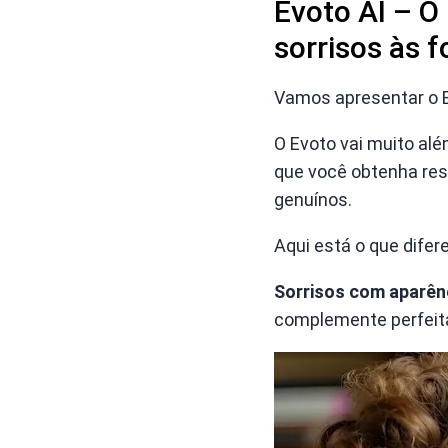
Evoto AI – O 
sorrisos às f
Vamos apresentar o Ev
O Evoto vai muito alé
que você obtenha resu
genuínos.
Aqui está o que difer
Sorrisos com aparênc
complemente perfeita