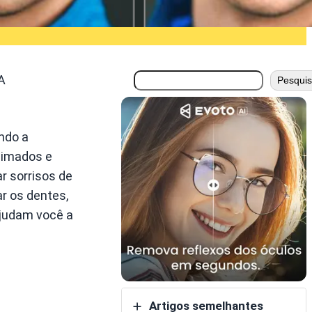
搜
A
Pesquis
索
ndo a
nimados e
r sorrisos de
r os dentes,
ajudam você a
Artigos semelhantes