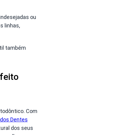
 indesejadas ou
 linhas,
átil também
feito
ortodôntico. Com
 dos Dentes
tural dos seus