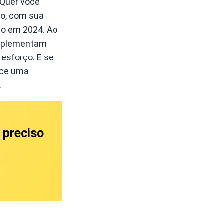
 Quer você
to, com sua
ovo em 2024. Ao
complementam
esforço. E se
ce uma
.
 preciso