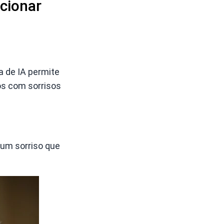
icionar
a de IA permite
os com sorrisos
r um sorriso que