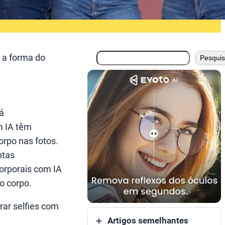
搜
e a forma do
Pesquis
索
tá
m IA têm
orpo nas fotos.
ntas
corporais com IA
o corpo.
rar selfies com
Artigos semelhantes