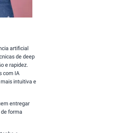
ia artificial
écnicas de deep
o e rapidez.
es com IA
ais intuitiva e
guem entregar
s de forma