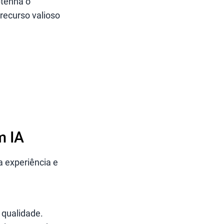
btenha o
recurso valioso
m IA
 experiência e
 qualidade.