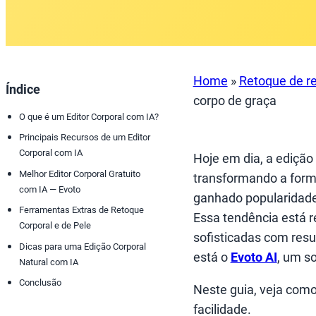
Home
»
Retoque de re
Índice
corpo de graça
O que é um Editor Corporal com IA?
Principais Recursos de um Editor
Corporal com IA
Hoje em dia, a edição d
Melhor Editor Corporal Gratuito
transformando a form
com IA — Evoto
ganhado popularidade 
Ferramentas Extras de Retoque
Essa tendência está r
Corporal e de Pele
sofisticadas com resul
Dicas para uma Edição Corporal
está o
Evoto AI
, um s
Natural com IA
Conclusão
Neste guia, veja com
facilidade.