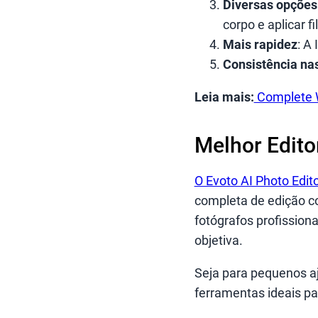
Diversas opções
corpo e aplicar fi
Mais rapidez
: A
Consistência na
Leia mais:
Complete W
Melhor Edito
O Evoto AI Photo Edit
completa de edição co
fotógrafos profission
objetiva.
Seja para pequenos a
ferramentas ideais pa