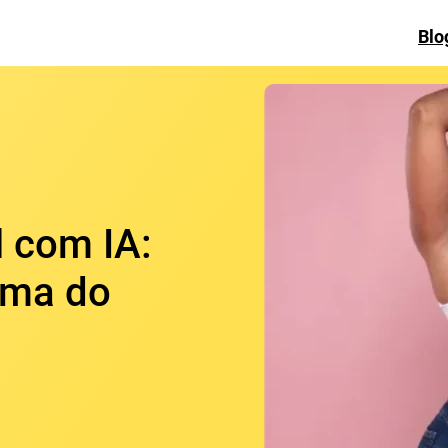
Blo
l com IA:
orma do