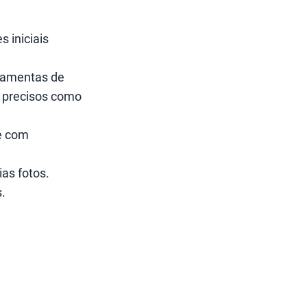
s iniciais
ramentas de
s precisos como
e com
as fotos.
.