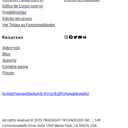
Editor de Corpo com IA
Predefinições
Edição em grupo
Ver Todas as Funcionalidades
Instagram
Facebook
X
YouTube
Reddit
Recursos
Sobre nós
Blog
Suporte
Comece agora
Fórum
English
Français
Deutsch
한국어
日本語
Português
Español
All rights reserved © 2025 TRUESIGHT TECHNOLOGY INC.｜149
Commonwealth Drive, Suite 1049 Menlo Park, CA 94025, USA