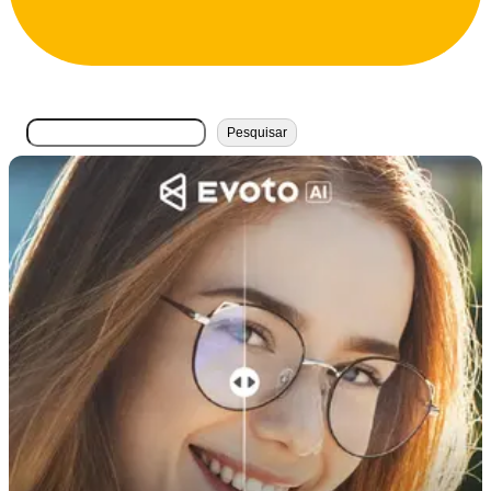
搜
Pesquisar
索