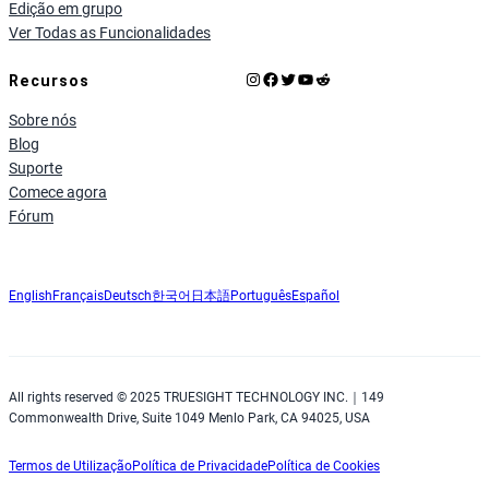
Edição em grupo
Ver Todas as Funcionalidades
Instagram
Facebook
X
YouTube
Reddit
Recursos
Sobre nós
Blog
Suporte
Comece agora
Fórum
English
Français
Deutsch
한국어
日本語
Português
Español
All rights reserved © 2025 TRUESIGHT TECHNOLOGY INC.｜149
Commonwealth Drive, Suite 1049 Menlo Park, CA 94025, USA
Termos de Utilização
Política de Privacidade
Política de Cookies