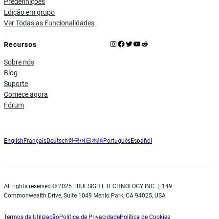
Predefinições
Edição em grupo
Ver Todas as Funcionalidades
Instagram
Facebook
X
YouTube
Reddit
Recursos
Sobre nós
Blog
Suporte
Comece agora
Fórum
English
Français
Deutsch
한국어
日本語
Português
Español
All rights reserved © 2025 TRUESIGHT TECHNOLOGY INC.｜149
Commonwealth Drive, Suite 1049 Menlo Park, CA 94025, USA
Termos de Utilização
Política de Privacidade
Política de Cookies