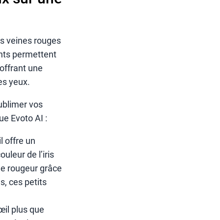
ces veines rouges
ants permettent
offrant une
es yeux.
ublimer vos
ue Evoto AI :
l offre un
uleur de l’iris
e de rougeur grâce
s, ces petits
œil plus que