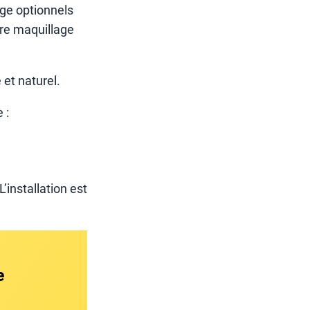
age optionnels
otre maquillage
et naturel.
 :
’installation est
e