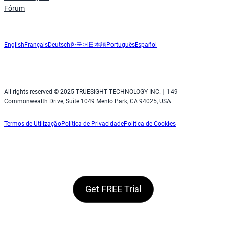
Fórum
English
Français
Deutsch
한국어
日本語
Português
Español
All rights reserved © 2025 TRUESIGHT TECHNOLOGY INC.｜149
Commonwealth Drive, Suite 1049 Menlo Park, CA 94025, USA
Termos de Utilização
Política de Privacidade
Política de Cookies
Get FREE Trial