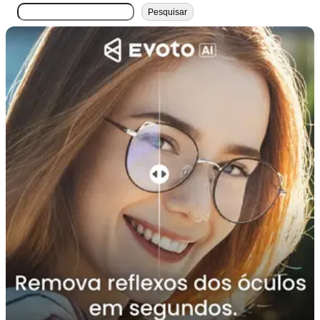
搜
Pesquisar
索