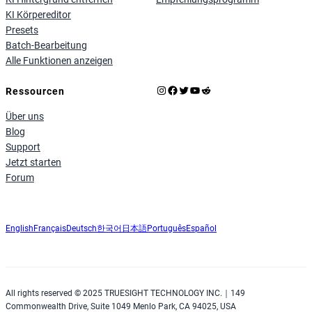
KI Körpereditor
Presets
Batch-Bearbeitung
Alle Funktionen anzeigen
Instagram
Facebook
X
YouTube
Reddit
Ressourcen
Über uns
Blog
Support
Jetzt starten
Forum
English
Français
Deutsch
한국어
日本語
Português
Español
All rights reserved © 2025 TRUESIGHT TECHNOLOGY INC.｜149
Commonwealth Drive, Suite 1049 Menlo Park, CA 94025, USA