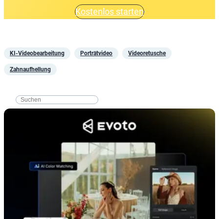
Kostenlos starten
KI-Videobearbeitung
Porträtvideo
Videoretusche
Zahnaufhellung
搜
索