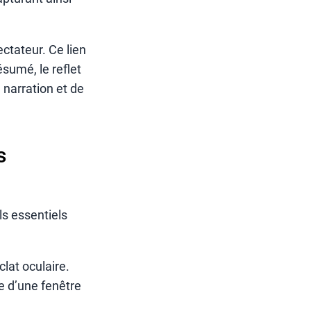
ectateur. Ce lien
sumé, le reflet
 narration et de
s
ls essentiels
lat oculaire.
e d’une fenêtre