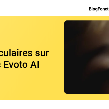
Blog
Fonct
culaires sur
 Evoto AI