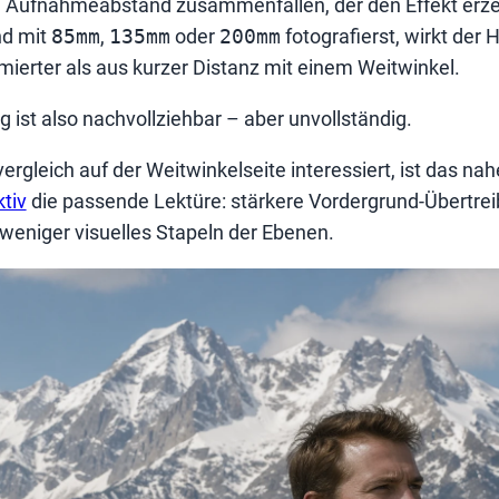
em Aufnahmeabstand zusammenfallen, der den Effekt erz
nd mit
85mm
,
135mm
oder
200mm
fotografierst, wirkt der 
mierter als aus kurzer Distanz mit einem Weitwinkel.
 ist also nachvollziehbar – aber unvollständig.
rgleich auf der Weitwinkelseite interessiert, ist das na
tiv
die passende Lektüre: stärkere Vordergrund-Übertrei
 weniger visuelles Stapeln der Ebenen.