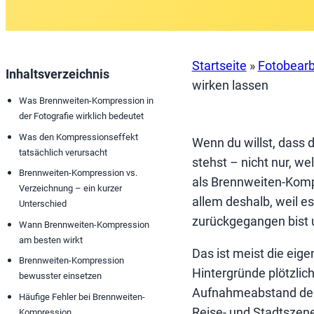
Startseite
»
Fotobearb
Inhaltsverzeichnis
wirken lassen
Was Brennweiten-Kompression in
der Fotografie wirklich bedeutet
Was den Kompressionseffekt
Wenn du willst, dass 
tatsächlich verursacht
stehst – nicht nur, we
Brennweiten-Kompression vs.
als Brennweiten-Kompr
Verzeichnung – ein kurzer
allem deshalb, weil es
Unterschied
zurückgegangen bist 
Wann Brennweiten-Kompression
am besten wirkt
Das ist meist die eig
Brennweiten-Kompression
Hintergründe plötzlic
bewusster einsetzen
Aufnahmeabstand den g
Häufige Fehler bei Brennweiten-
Reise- und Stadtszenen
Kompression