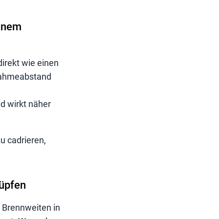
einem
direkt wie einen
fnahmeabstand
d wirkt näher
u cadrieren,
üpfen
e Brennweiten in