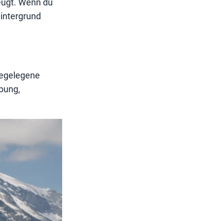
eugt. Wenn du
Hintergrund
hegelegene
bung,