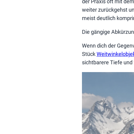
der Praxis oft mit d
weiter zurückgehst u
meist deutlich kompri
Die gängige Abkürzung
Wenn dich der Gegenve
Stück
Weitwinkelobjek
sichtbarere Tiefe und