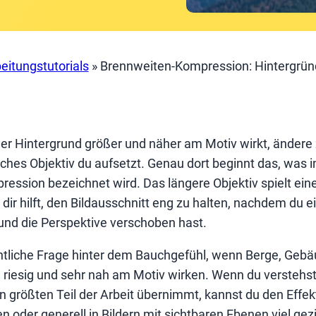
eitungstutorials
»
Brennweiten-Kompression: Hintergrün
der Hintergrund größer und näher am Motiv wirkt, ändere 
lches Objektiv du aufsetzt. Genau dort beginnt das, was i
ession bezeichnet wird. Das längere Objektiv spielt eine 
 dir hilft, den Bildausschnitt eng zu halten, nachdem du e
und die Perspektive verschoben hast.
entliche Frage hinter dem Bauchgefühl, wenn Berge, Geb
h riesig und sehr nah am Motiv wirken. Wenn du verstehst
rößten Teil der Arbeit übernimmt, kannst du den Effekt 
 oder generell in Bildern mit sichtbaren Ebenen viel gezi