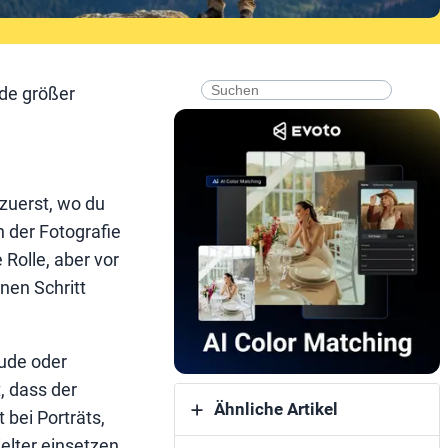
搜
de größer
索
zuerst, wo du
n der Fotografie
Rolle, aber vor
inen Schritt
äude oder
, dass der
Ähnliche Artikel
bei Porträts,
elter einsetzen.