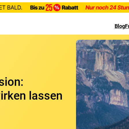
Blog
F
sion:
irken lassen