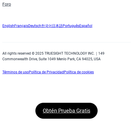
Foro
English
Français
Deutsch
한국어
日本語
Português
Español
All rights reserved © 2025 TRUESIGHT TECHNOLOGY INC.｜149
Commonwealth Drive, Suite 1049 Menlo Park, CA 94025, USA
Términos de uso
Política de Privacidad
Política de cookies
Obtén Prueba Gratis